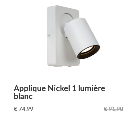
était :
est :
€ 101,58.
€ 83,95.
Applique Nickel 1 lumière
blanc
Le
Le
€
74,99
€
91,90
prix
prix
initial
actuel