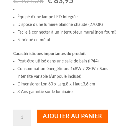
Le
Le
€
101,58
€
83,95
prix
prix
initial
actuel
Équipé d’une lampe LED intégrée
était :
est :
Dispose d’une lumière blanche chaude (2700K)
€ 101,58.
€ 83,95.
Facile à connecter à un interrupteur mural (non fourni)
Fabriqué en métal
Caractéristiques importantes du produit
Peut-être utilisé dans une salle de bain (IP44)
Consommation énergétique: 1x8W / 230V / Sans
intensité variable (Ampoule incluse)
Dimensions: Lon.60 x Larg.8 x Haut.3,6 cm
3 Ans garantie sur le luminaire
quantité
AJOUTER AU PANIER
de
ALEXA