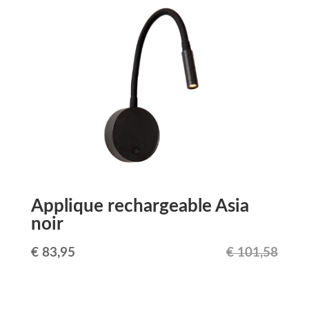
Applique rechargeable Asia
noir
Le
Le
€
83,95
€
101,58
prix
prix
initial
actuel