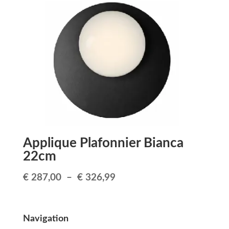
était :
est :
€ 91,90.
€ 74,99.
Applique Plafonnier Bianca
22cm
Plage
€
287,00
–
€
326,99
de
prix :
Navigation
€ 287,00