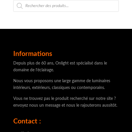
Recherche
de
produits
Informations
Depuis plus de 60 ans, Onlight est spécialisé dans le
domaine de l’éclairage.
Nous vous proposons une large gamme de luminaires
intérieurs, extérieurs, classiques ou contemporains.
Vous ne trouvez pas le produit recherché sur notre site ?
envoyez nous un message et nous le rajouterons aussitôt.
Contact :