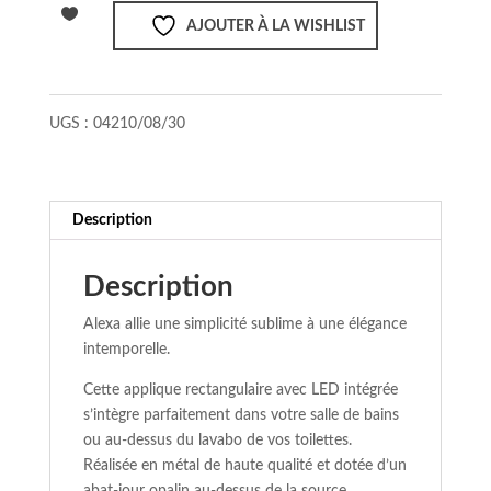
-
AJOUTER À LA WISHLIST
Applique
Salle
de
bains
UGS :
04210/08/30
-
IP44
-
Noir
Description
Description
Alexa allie une simplicité sublime à une élégance
intemporelle.
Cette applique rectangulaire avec LED intégrée
s’intègre parfaitement dans votre salle de bains
ou au-dessus du lavabo de vos toilettes.
Réalisée en métal de haute qualité et dotée d’un