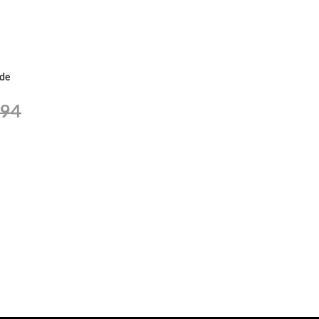
 de
,94