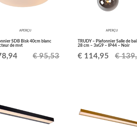
APERÇU
APERÇU
onnier SDB Bisk 40cm blanc
TRUDY – Plafonnier Salle de bai
cteur de mvt
28 cm – 3xG9 – IP44 – Noir
Le
Le
Le
8,94
€
95,53
€
114,95
€
139
ix
prix
prix
prix
tial
actuel
initial
actuel
it :
est :
était :
est :
95,53.
€ 78,94.
€ 139,09.
€ 114,9