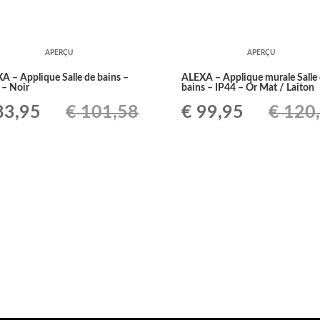
APERÇU
APERÇU
A – Applique Salle de bains –
ALEXA – Applique murale Salle
 – Noir
bains – IP44 – Or Mat / Laiton
Le
Le
Le
3,95
€
101,58
€
99,95
€
120
ix
prix
prix
prix
tial
actuel
initial
actuel
it :
est :
était :
est :
101,58.
€ 83,95.
€ 120,94.
€ 99,95.