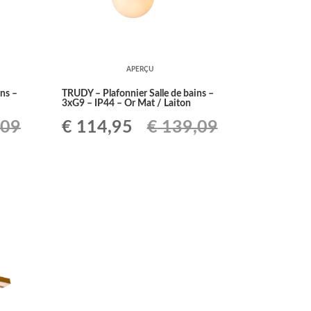
APERÇU
ns –
TRUDY – Plafonnier Salle de bains –
3xG9 – IP44 – Or Mat / Laiton
Le
Le
,09
€
114,95
€
139,09
prix
prix
initial
actuel
était :
est :
5.
€ 139,09.
€ 114,95.