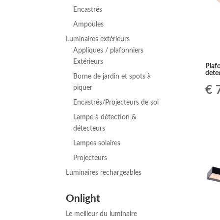
Encastrés
Ampoules
Luminaires extérieurs
Appliques / plafonniers
Extérieurs
Plaf
dete
Borne de jardin et spots à
Le
€
7
piquer
Encastrés/Projecteurs de sol
pr
Lampe à détection &
ini
détecteurs
Lampes solaires
éta
Projecteurs
€ 
Luminaires rechargeables
Onlight
Le meilleur du luminaire