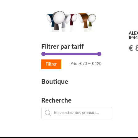
ALEX
IP44
Filtrer par tarif
Le
€
8
pr
Prix
Prix
Prix :
€ 70
—
€ 120
Filtrer
ini
min
max
Boutique
éta
€ 
Recherche
Recherche
de
produits