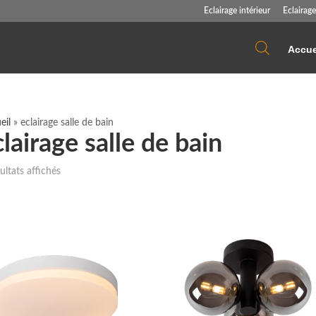
Eclairage intérieur
Eclairage
Accue
eil
»
eclairage salle de bain
lairage salle de bain
Trié
ultats affichés
du
plus
récent
au
plus
ancien