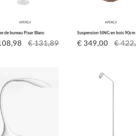
APERÇU
APERÇU
e de bureau Pixar Blanc
Suspension SING en bois 90cm
Le
Le
Le
08,98
€
131,89
€
349,00
€
422
ix
prix
prix
prix
tial
actuel
initial
actuel
it :
est :
était :
est :
131,89.
€ 108,98.
€ 422,29.
€ 349,0