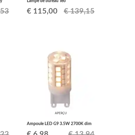
dy
Lampe de bureau Teo
Le
Le
,53
€
115,00
€
139,15
prix
prix
initial
actuel
était :
est :
0.
€ 139,15.
€ 115,00.
APERÇU
Ampoule LED G9 3.5W 2700K dim
Le
Le
,22
€
6,98
€
13,94