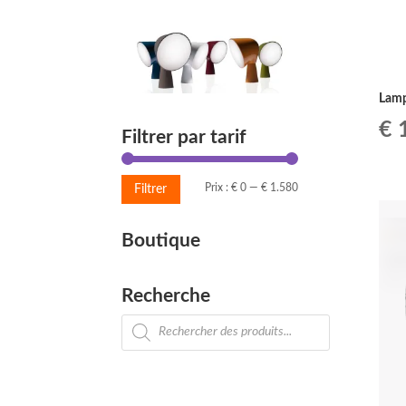
Lamp
Le
€
1
Filtrer par tarif
pr
Prix
Prix
Prix :
€ 0
—
€ 1.580
Filtrer
ini
min
max
Boutique
éta
€ 
Recherche
Recherche
de
produits