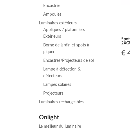
Encastrés
Ampoules
Luminaires extérieurs
Appliques / plafonniers
Extérieurs
Spot
2XGU
Borne de jardin et spots à
Le
€
4
piquer
Encastrés/Projecteurs de sol
pr
Lampe à détection &
ini
détecteurs
Lampes solaires
éta
Projecteurs
€ 
Luminaires rechargeables
Onlight
Le meilleur du luminaire