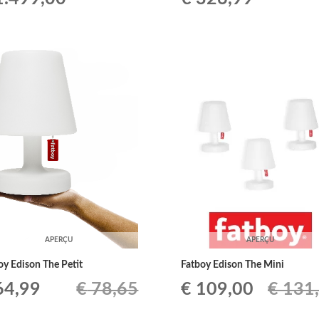
ix
prix
de
tial
actuel
prix :
it :
est :
€ 287,0
1.813,79.
€ 1.499,00.
à
€ 326,9
APERÇU
APERÇU
oy Edison The Petit
Fatboy Edison The Mini
Le
Le
Le
4,99
€
78,65
€
109,00
€
131
ix
prix
prix
prix