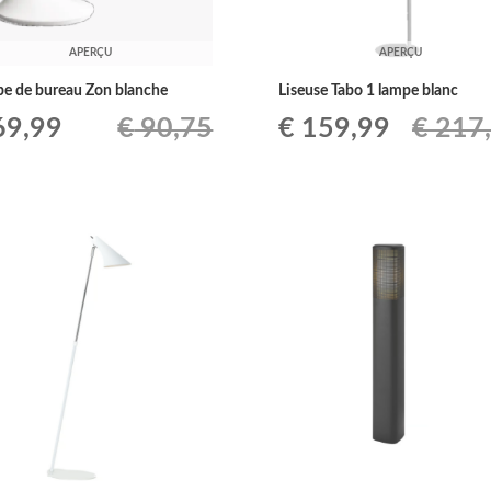
APERÇU
APERÇU
e de bureau Zon blanche
Liseuse Tabo 1 lampe blanc
Le
Le
Le
9,99
€
90,75
€
159,99
€
217
ix
prix
prix
prix
tial
actuel
initial
actuel
it :
est :
était :
est :
90,75.
€ 69,99.
€ 217,80.
€ 159,9