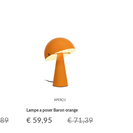
initial
actuel
était :
est :
0
€ 114,95.
€ 94,99.
9
APERÇU
Lampe a poser Baron orange
Le
Le
,89
€
59,95
€
71,39
prix
prix