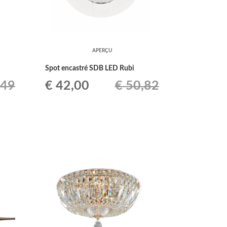
APERÇU
Spot encastré SDB LED Rubi
Le
Le
,49
€
42,00
€
50,82
prix
prix
initial
actuel
était :
est :
€ 50,82.
€ 42,00.