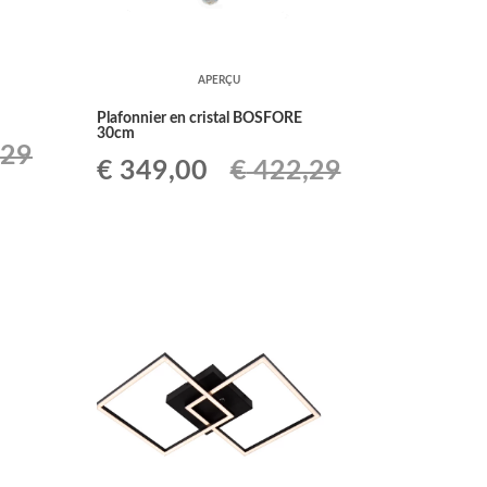
APERÇU
Plafonnier en cristal BOSFORE
30cm
,29
Le
Le
€
349,00
€
422,29
prix
prix
initial
actuel
était :
est :
0.
€ 422,29.
€ 349,00.