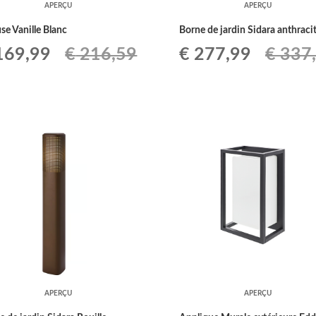
APERÇU
APERÇU
se Vanille Blanc
Borne de jardin Sidara anthraci
Le
Le
Le
69,99
€
216,59
€
277,99
€
337
ix
prix
prix
prix
tial
actuel
initial
actuel
it :
est :
était :
est :
216,59.
€ 169,99.
€ 337,59.
€ 277,9
APERÇU
APERÇU