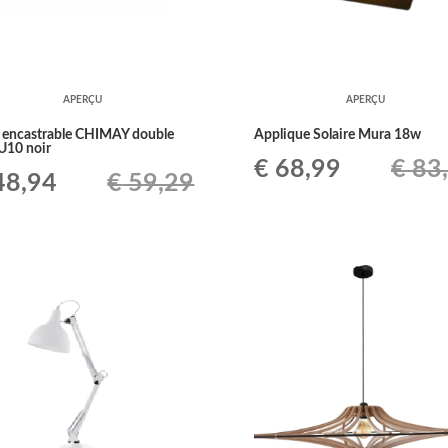
APERÇU
APERÇU
 encastrable CHIMAY double
Applique Solaire Mura 18w
10 noir
Le
Le
€
68,99
€
83
Le
8,94
€
59,29
prix
prix
ix
prix
initial
actuel
tial
actuel
était :
est :
it :
est :
€ 83,49.
€ 68,99.
59,29.
€ 48,94.