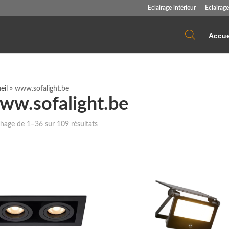
Eclairage intérieur
Eclairage
Accue
eil
»
www.sofalight.be
ww.sofalight.be
Trié
chage de 1–36 sur 109 résultats
du
plus
récent
au
plus
ancien