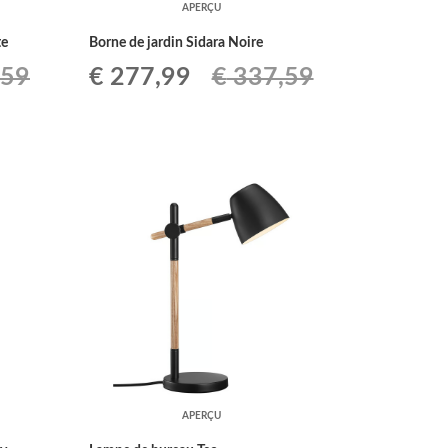
APERÇU
te
Borne de jardin Sidara Noire
Le
Le
,59
€
277,99
€
337,59
prix
prix
initial
actuel
était :
est :
9.
€ 337,59.
€ 277,99.
APERÇU