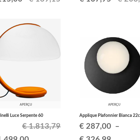
ix
prix
prix
prix
tial
actuel
initial
actuel
it :
est :
était :
est :
139,15.
€ 115,00.
€ 203,22.
€ 167,9
APERÇU
APERÇU
inelli Luce Serpente 60
Applique Plafonnier Bianca 22
€
1.813,79
€
287,00
–
Le
Plage
.499,00
€
326,99