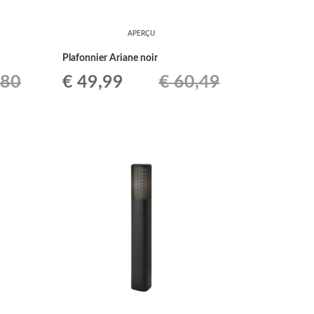
APERÇU
Plafonnier Ariane noir
Le
Le
,80
€
49,99
€
60,49
prix
prix
initial
actuel
était :
est :
9.
€ 60,49.
€ 49,99.