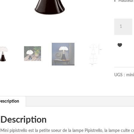
Hauteur
quantité
de
Martinelli
Luce
Pipistrello
mini
marrone
UGS :
mini
escription
Description
Mini pipistrello est la petite soeur de la lampe Pipistrello, la lampe culte