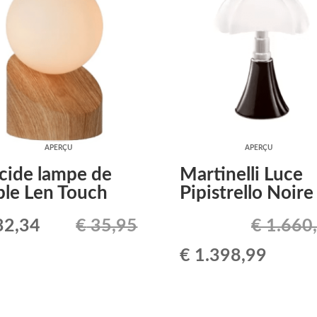
APERÇU
APERÇU
cide lampe de
Martinelli Luce
ble Len Touch
Pipistrello Noire
Le
2,34
€
35,95
€
1.660
ix
prix
Le
Le
€
1.398,99
tial
actuel
prix
prix
it :
est :
initial
actuel