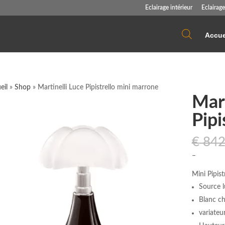
Eclairage intérieur
Eclairage
Accue
eil
»
Shop
»
Martinelli Luce Pipistrello mini marrone
Mart
Pipi
€
842
–
Mini Pipis
Source 
Blanc c
variateu