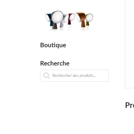
Boutique
Recherche
Recherche
de
produits
Pr