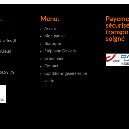
35,95.
€ 32,34.
était :
est :
:
Menu:
Payeme
€ 1.660,99.
€ 1.39
sécurisé
Accueil
transpo
Mon panier
soigné
ivelles ,8
Boutique
Stéphane Davidts
’Alleud
Grossmann
Contact
84.39.25
Conditions générales de
vente