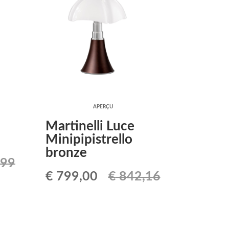
APERÇU
Martinelli Luce
Minipipistrello
bronze
,99
Le
Le
€
799,00
€
842,16
prix
prix
initial
actuel