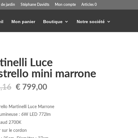
 de jardin
Stéphane Davidts
Mon compte
Articles 0
il
Mon panier
Boutique
Notre société
inelli Luce
strello mini marrone
Le
Le
,16
€
799,00
prix
prix
initial
actuel
était :
est :
trello Martinelli Luce Marrone
€ 842,16.
€ 799,00.
lumineuse : 6W LED 772lm
haud 2700K
r sur le cordon