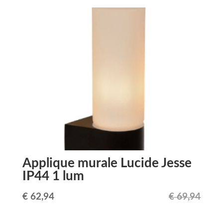
initial
actuel
était :
est :
€ 48,34.
€ 39,95.
Applique murale Lucide Jesse
IP44 1 lum
Le
Le
€
62,94
€
69,94
prix
prix