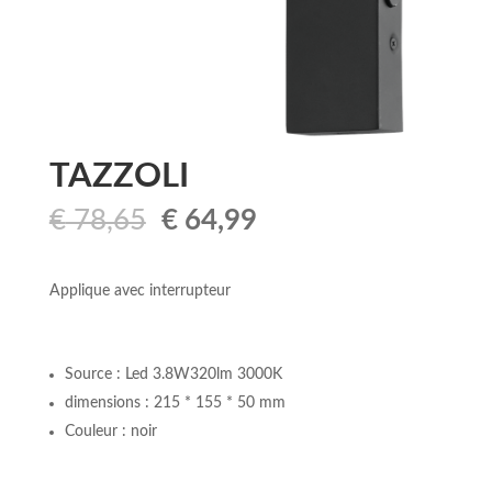
TAZZOLI
Le
Le
€
78,65
€
64,99
prix
prix
initial
actuel
était :
est :
Applique avec interrupteur
€ 78,65.
€ 64,99.
Source : Led 3.8W320lm 3000K
dimensions : 215 * 155 * 50 mm
Couleur : noir