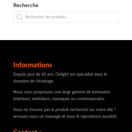
Recherche
Recherche
de
produits
Informations
Depuis plus de 60 ans, Onlight est spécialisé dans le
domaine de l’éclairage.
Nous vous proposons une large gamme de luminaires
intérieurs, extérieurs, classiques ou contemporains.
Vous ne trouvez pas le produit recherché sur notre site ?
envoyez nous un message et nous le rajouterons aussitôt.