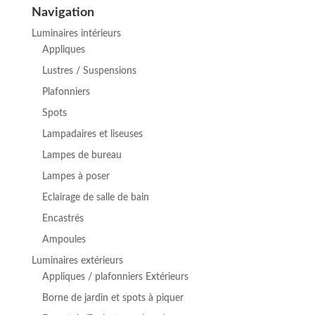
initial
actuel
Navigation
était :
est :
Luminaires intérieurs
€ 189,91.
€ 156,95.
Appliques
Lustres / Suspensions
Plafonniers
Spots
Lampadaires et liseuses
Lampes de bureau
Lampes à poser
Eclairage de salle de bain
Encastrés
Ampoules
Luminaires extérieurs
Appliques / plafonniers Extérieurs
Borne de jardin et spots à piquer