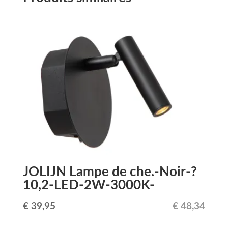
JOLIJN Lampe de che.-Noir-?
10,2-LED-2W-3000K-
Le
Le
€
39,95
€
48,34
prix
prix