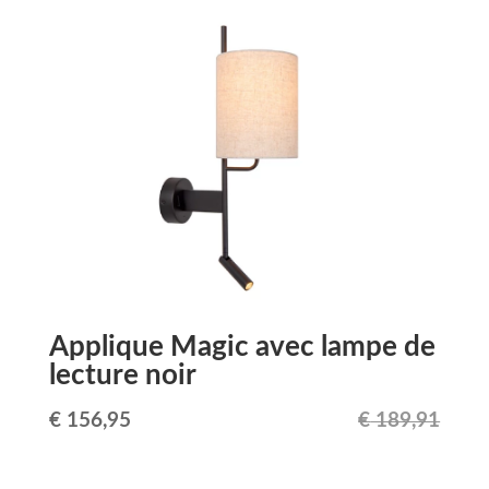
initial
actuel
était :
est :
€ 69,94.
€ 62,94.
Applique Magic avec lampe de
lecture noir
Le
Le
€
156,95
€
189,91
prix
prix