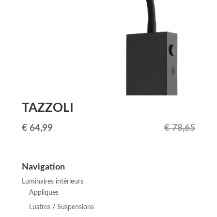
TAZZOLI
Le
Le
€
64,99
€
78,65
prix
prix
initial
actuel
Navigation
était :
est :
Luminaires intérieurs
€ 78,65.
€ 64,99.
Appliques
Lustres / Suspensions