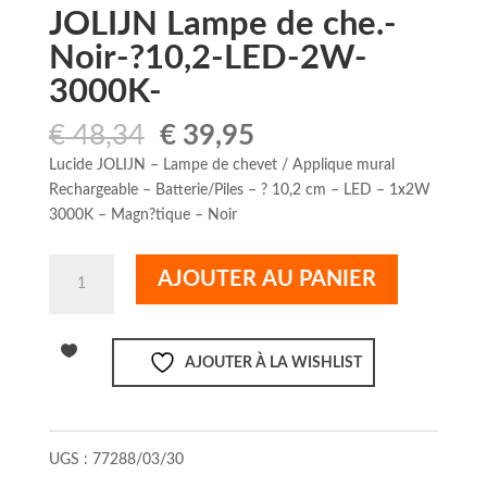
JOLIJN Lampe de che.-
Noir-?10,2-LED-2W-
3000K-
Le
Le
€
48,34
€
39,95
prix
prix
Lucide JOLIJN – Lampe de chevet / Applique mural
initial
actuel
Rechargeable – Batterie/Piles – ? 10,2 cm – LED – 1x2W
était :
est :
3000K – Magn?tique – Noir
€ 48,34.
€ 39,95.
quantité
AJOUTER AU PANIER
de
JOLIJN
Lampe
AJOUTER À LA WISHLIST
de
che.-
Noir-?
10,2-
UGS :
77288/03/30
LED-