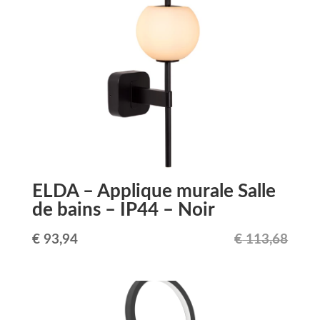
ELDA – Applique murale Salle
de bains – IP44 – Noir
Le
Le
€
93,94
€
113,68
prix
prix
initial
actuel
était :
est :