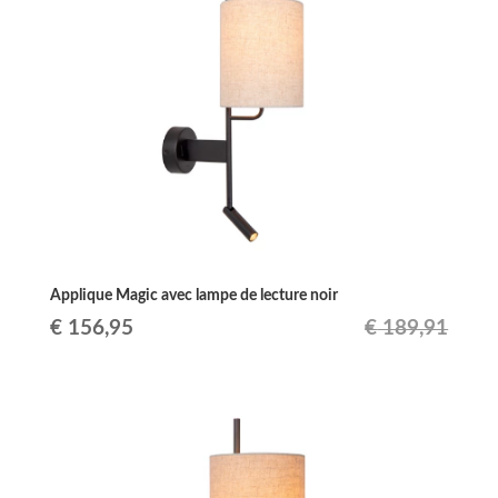
€ 126,99.
€ 104,94.
Applique Magic avec lampe de lecture noir
Le
Le
€
156,95
€
189,91
prix
prix
initial
actuel
était :
est :
€ 189,91.
€ 156,95.