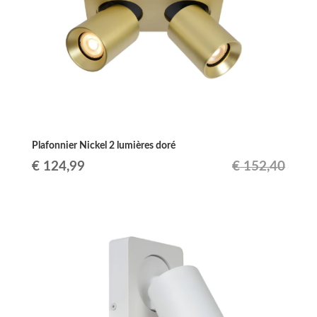
Plafonnier Nickel 2 lumières doré
Le
Le
€
124,99
€
152,40
prix
prix
initial
actuel
était :
est :
€ 152,40.
€ 124,99.