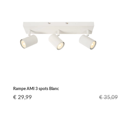
était :
est :
€ 37,45.
€ 30,95.
Rampe AMI 3 spots Blanc
Le
Le
€
29,99
€
35,09
prix
prix
initial
actuel
était :
est :