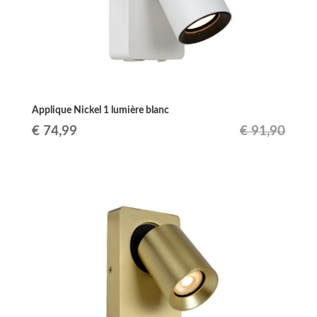
Applique Nickel 1 lumière blanc
Le
Le
€
74,99
€
91,90
prix
prix
initial
actuel
était :
est :
€ 91,90.
€ 74,99.