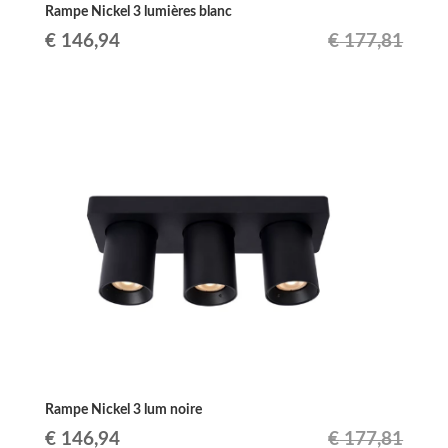
Rampe Nickel 3 lumières blanc
Le
Le
€
146,94
€
177,81
prix
prix
initial
actuel
était :
est :
€ 177,81.
€ 146,94.
Rampe Nickel 3 lum noire
Le
Le
€
146,94
€
177,81