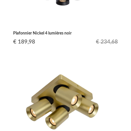
Plafonnier Nickel 4 lumières noir
Le
Le
€
189,98
€
234,68
prix
prix
initial
actuel
était :
est :
€ 234,68.
€ 189,98.