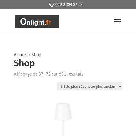
0032 2 384 39 25
Accueil
»
Shop
Shop
Trié
Affichage de 37–72 sur 631 résultats
du
plus
récent
au
plus
ancien