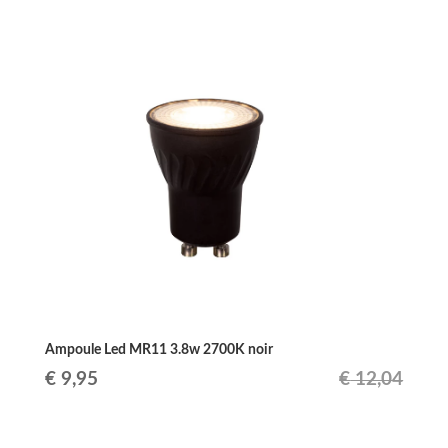
prix
prix
initial
actuel
était :
est :
€ 203,49.
€ 187,99.
Ampoule Led MR11 3.8w 2700K noir
Le
Le
€
9,95
€
12,04
prix
prix
initial
actuel