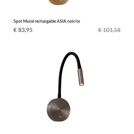
Spot Mural rechargable ASIA noir/or
Le
Le
€
83,95
€
101,58
prix
prix
initial
actuel
était :
est :
€ 101,58.
€ 83,95.