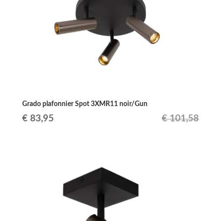
Grado plafonnier Spot 3XMR11 noir/Gun
Le
Le
€
83,95
€
101,58
prix
prix
initial
actuel
était :
est :
€ 101,58.
€ 83,95.