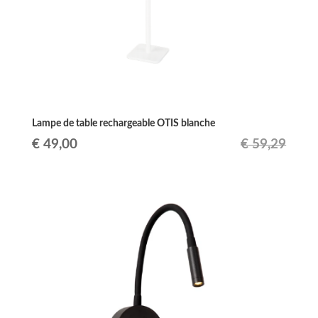
Lampe de table rechargeable OTIS blanche
Le
Le
€
49,00
€
59,29
prix
prix
initial
actuel
était :
est :
€ 59,29.
€ 49,00.