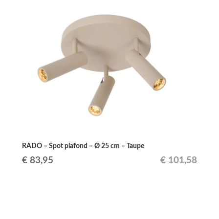
était :
est :
€ 12,04.
€ 9,95.
RADO – Spot plafond – Ø 25 cm – Taupe
Le
Le
€
83,95
€
101,58
prix
prix
initial
actuel
était :
est :