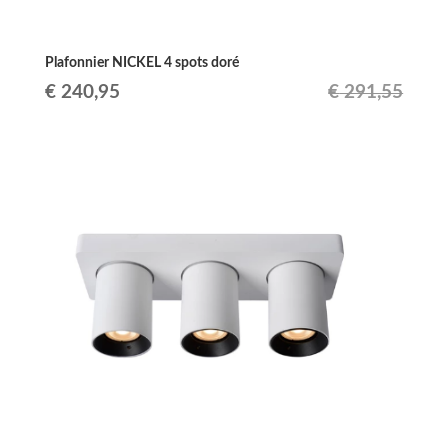
Plafonnier NICKEL 4 spots doré
Le
Le
€
240,95
€
291,55
prix
prix
initial
actuel
était :
est :
€ 291,55.
€ 240,95.