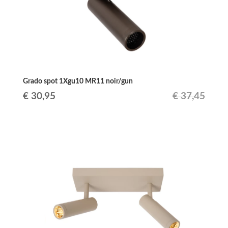
Grado spot 1Xgu10 MR11 noir/gun
Le
Le
€
30,95
€
37,45
prix
prix
initial
actuel
était :
est :
€ 37,45.
€ 30,95.