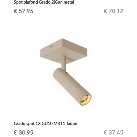
Spot plafond Grado 2lGun metal
Le
Le
€
57,95
€
70,12
prix
prix
initial
actuel
était :
est :
€ 70,12.
€ 57,95.
Grado spot 1X GU10 MR11 Taupe
Le
Le
€
30,95
€
37,45