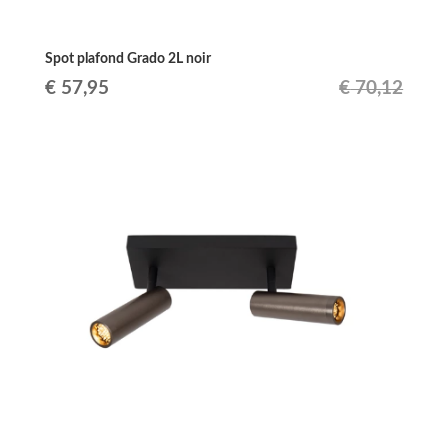
Spot plafond Grado 2L noir
Le
Le
€
57,95
€
70,12
prix
prix
initial
actuel
était :
est :
€ 70,12.
€ 57,95.