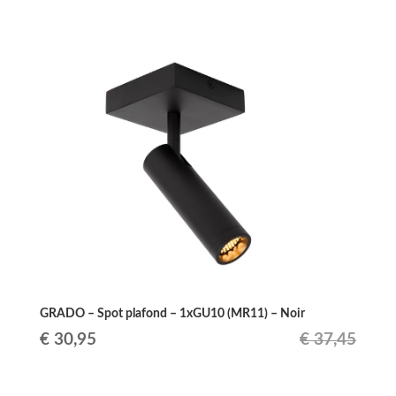
prix
prix
initial
actuel
était :
est :
€ 37,45.
€ 30,95.
GRADO – Spot plafond – 1xGU10 (MR11) – Noir
Le
Le
€
30,95
€
37,45
prix
prix
initial
actuel