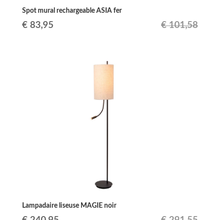
Spot mural rechargeable ASIA fer
Le
Le
€
83,95
€
101,58
prix
prix
initial
actuel
était :
est :
€ 101,58.
€ 83,95.
Lampadaire liseuse MAGIE noir
Le
Le