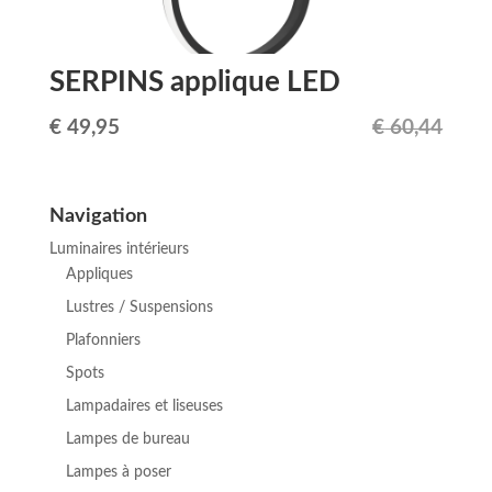
SERPINS applique LED
Le
Le
€
49,95
€
60,44
prix
prix
initial
actuel
Navigation
était :
est :
Luminaires intérieurs
€ 60,44.
€ 49,95.
Appliques
Lustres / Suspensions
Plafonniers
Spots
Lampadaires et liseuses
Lampes de bureau
Lampes à poser