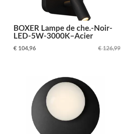
BOXER Lampe de che.-Noir-
LED-5W-3000K–Acier
Le
Le
€
104,96
€
126,99
prix
prix
initial
actuel
était :
est :
€ 126,99.
€ 104,96.