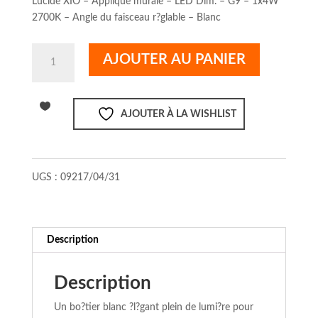
Lucide XIO – Applique murale – LED Dim. – G9 – 1x4W
initial
actuel
2700K – Angle du faisceau r?glable – Blanc
était :
est :
€ 54,39.
€ 44,95.
quantité
AJOUTER AU PANIER
de
XIO
Applique
AJOUTER À LA WISHLIST
mur.-
Blanc-
LED
Dimm.-1xG9-
UGS :
09217/04/31
4W-
2700K-
Description
Description
Un bo?tier blanc ?l?gant plein de lumi?re pour