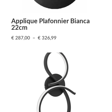
Applique Plafonnier Bianca
22cm
Plage
€
287,00
–
€
326,99
de
prix :
€ 287,00
à
€ 326,99