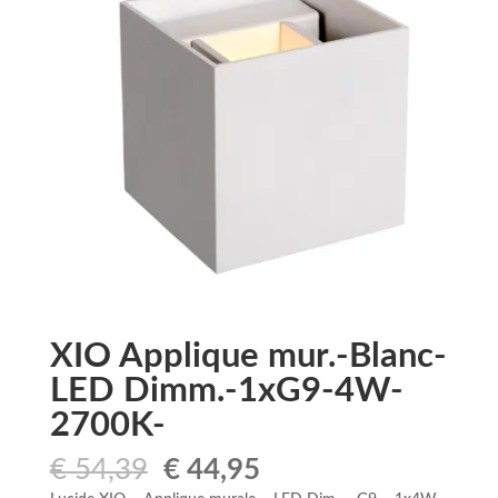
XIO Applique mur.-Blanc-
LED Dimm.-1xG9-4W-
2700K-
Le
Le
€
54,39
€
44,95
prix
prix