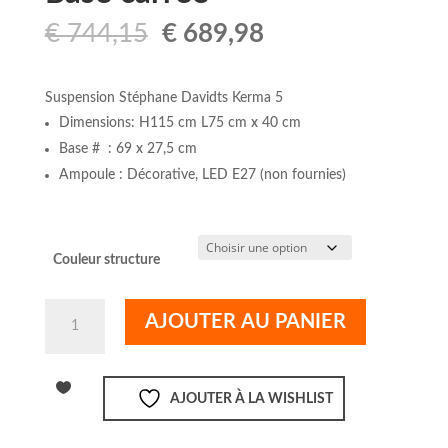
Le
Le
€
744,15
€
689,98
prix
prix
initial
actuel
était :
est :
Suspension Stéphane Davidts Kerma 5
€ 744,15.
€ 689,98.
Dimensions: H115 cm L75 cm x 40 cm
Base # : 69 x 27,5 cm
Ampoule : Décorative, LED E27 (non fournies)
Couleur structure
quantité
AJOUTER AU PANIER
de
Stéphane
Davidts
AJOUTER À LA WISHLIST
suspension
KERMA
5