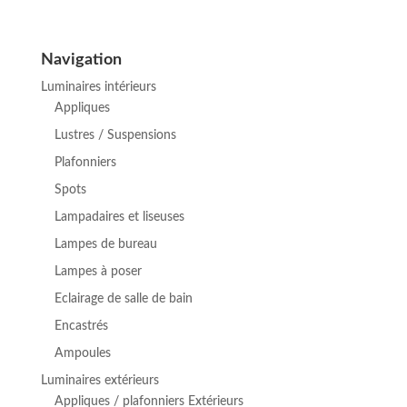
prix
prix
initial
actuel
Navigation
était :
est :
Luminaires intérieurs
€ 344,79.
€ 284,96.
Appliques
Lustres / Suspensions
Plafonniers
Spots
Lampadaires et liseuses
Lampes de bureau
Lampes à poser
Eclairage de salle de bain
Encastrés
Ampoules
Luminaires extérieurs
Appliques / plafonniers Extérieurs