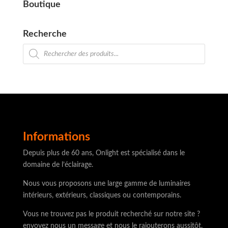
Boutique
Recherche
Recherche
de
produits
Informations
Depuis plus de 60 ans, Onlight est spécialisé dans le
domaine de l’éclairage.
Nous vous proposons une large gamme de luminaires
intérieurs, extérieurs, classiques ou contemporains.
Vous ne trouvez pas le produit recherché sur notre site ?
envoyez nous un message et nous le rajouterons aussitôt.