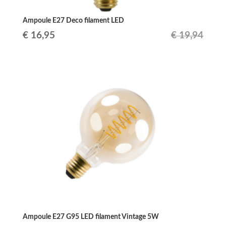
Ampoule E27 Deco filament LED
Le
Le
€
16,95
€
19,94
prix
prix
initial
actuel
était :
est :
€ 19,94.
€ 16,95.
Ampoule E27 G95 LED filament Vintage 5W