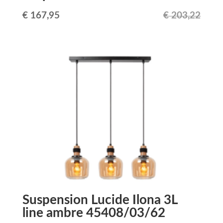
Le
Le
€
167,95
€
203,22
prix
prix
initial
actuel
était :
est :
€ 203,22.
€ 167,95.
Suspension Lucide Ilona 3L
line ambre 45408/03/62