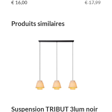
Le
Le
€
16,00
€
17,99
prix
prix
initial
actuel
Produits similaires
était :
est :
€ 17,99.
€ 16,00.
Suspension TRIBUT 3lum noir