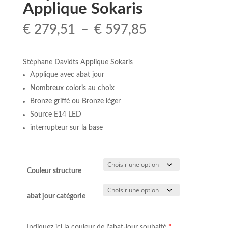
Applique Sokaris
Plage
€
279,51
–
€
597,85
de
prix :
€ 279,51
Stéphane Davidts Applique Sokaris
à
Applique avec abat jour
€ 597,85
Nombreux coloris au choix
Bronze griffé ou Bronze léger
Source E14 LED
interrupteur sur la base
Couleur structure
abat jour catégorie
Indiquez ici la couleur de l'abat-jour souhaité
*