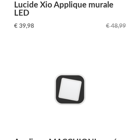
Lucide Xio Applique murale
LED
Le
Le
€
39,98
€
48,99
prix
prix
initial
actuel
était :
est :
€ 48,99.
€ 39,98.