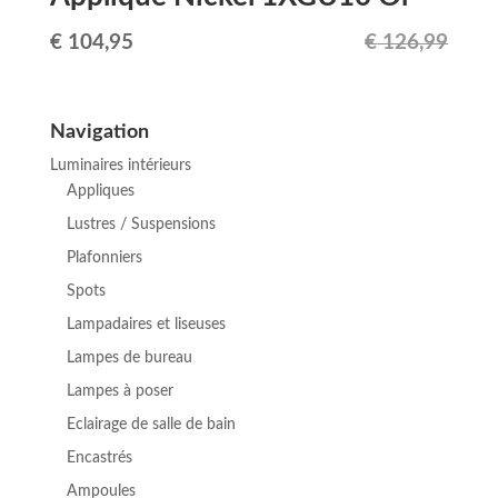
Le
Le
€
104,95
€
126,99
prix
prix
initial
actuel
Navigation
était :
est :
Luminaires intérieurs
€ 126,99.
€ 104,95.
Appliques
Lustres / Suspensions
Plafonniers
Spots
Lampadaires et liseuses
Lampes de bureau
Lampes à poser
Eclairage de salle de bain
Encastrés
Ampoules