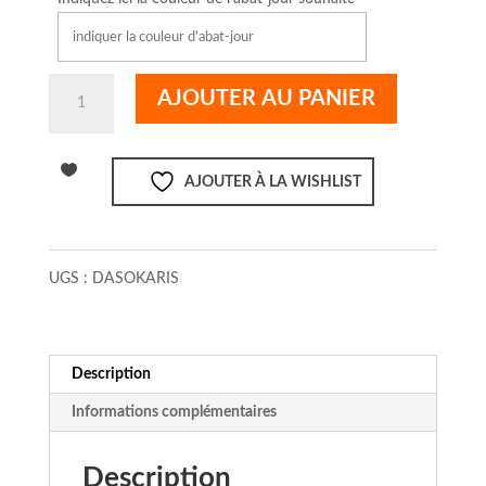
quantité
AJOUTER AU PANIER
de
Stéphane
Davidts
AJOUTER À LA WISHLIST
Applique
Sokaris
UGS :
DASOKARIS
Description
Informations complémentaires
Description