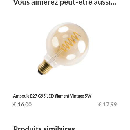
Vous aimerez peut-être aussi…
Ampoule E27 G95 LED filament Vintage 5W
Le
Le
€
16,00
€
17,99
prix
prix
initial
actuel
Produits similaires