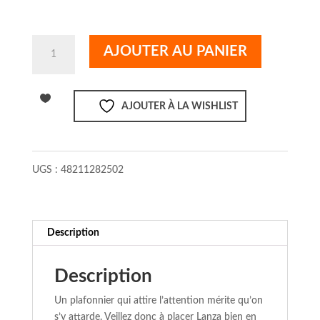
quantité
AJOUTER AU PANIER
de
Plafonnier
Lanza
AJOUTER À LA WISHLIST
or
mat
25cm
UGS :
48211282502
Description
Description
Un plafonnier qui attire l’attention mérite qu’on
s’y attarde. Veillez donc à placer Lanza bien en