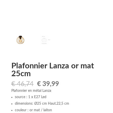
Plafonnier Lanza or mat
25cm
Le
Le
€
46,74
€
39,99
prix
prix
Plafonnier en métal Lanza
initial
actuel
source : 1 x E27 Led
était :
est :
dimensions: Ø25 cm Haut.22,5 cm
€ 46,74.
€ 39,99.
couleur : or mat / laiton