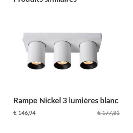
était :
est :
€ 17,99.
€ 16,00.
Rampe Nickel 3 lumières blanc
Le
Le
€
146,94
€
177,81
prix
prix
initial
actuel