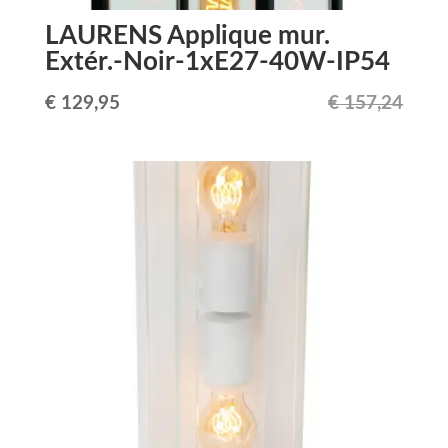
LAURENS Applique mur.
Extér.-Noir-1xE27-40W-IP54
Le
Le
€
129,95
€
157,24
prix
prix
initial
actuel
était :
est :
€ 157,24.
€ 129,95.