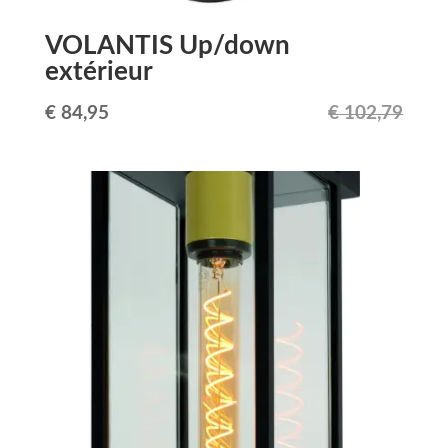
VOLANTIS Up/down
extérieur
Le
Le
€
84,95
€
102,79
prix
prix
initial
actuel
était :
est :
€ 102,79.
€ 84,95.