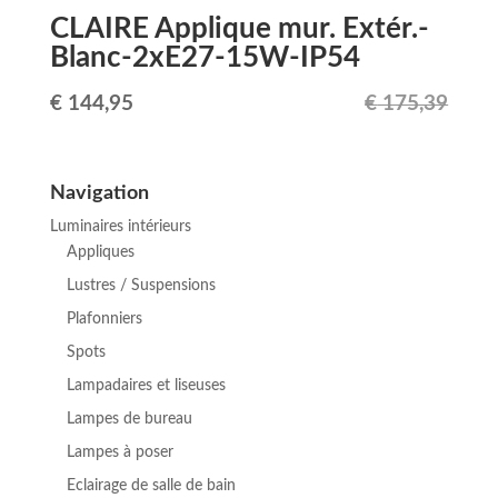
CLAIRE Applique mur. Extér.-
Blanc-2xE27-15W-IP54
Le
Le
€
144,95
€
175,39
prix
prix
initial
actuel
Navigation
était :
est :
Luminaires intérieurs
€ 175,39.
€ 144,95.
Appliques
Lustres / Suspensions
Plafonniers
Spots
Lampadaires et liseuses
Lampes de bureau
Lampes à poser
Eclairage de salle de bain