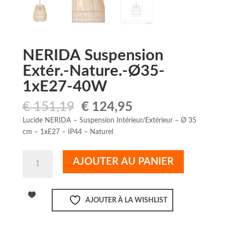
NERIDA Suspension
Extér.-Nature.-Ø35-
1xE27-40W
Le
Le
€
151,19
€
124,95
prix
prix
Lucide NERIDA – Suspension Intérieur/Extérieur – Ø 35
initial
actuel
cm – 1xE27 – IP44 – Naturel
était :
est :
€ 151,19.
€ 124,95.
quantité
AJOUTER AU PANIER
de
NERIDA
Suspension
AJOUTER À LA WISHLIST
Extér.-
Nature.-
Ø35-