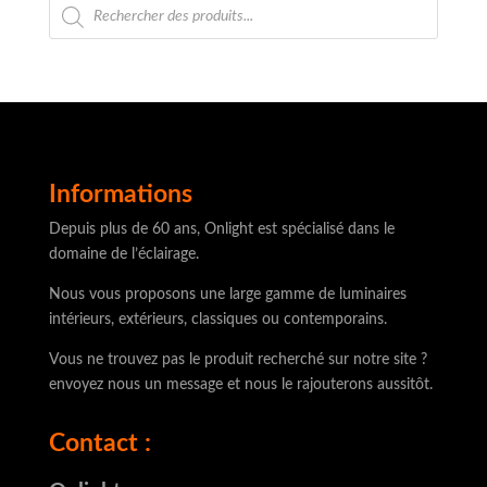
Recherche
de
produits
Informations
Depuis plus de 60 ans, Onlight est spécialisé dans le
domaine de l’éclairage.
Nous vous proposons une large gamme de luminaires
intérieurs, extérieurs, classiques ou contemporains.
Vous ne trouvez pas le produit recherché sur notre site ?
envoyez nous un message et nous le rajouterons aussitôt.
Contact :