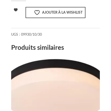
Lucide
TAYLOR
AJOUTER À LA WISHLIST
-
Spot
plafond
Salle
UGS :
09930/10/30
de
bains
Produits similaires
-
LED
Dim
to
warm
-
GU10
-
2x5W
2200K/3000K
-
IP44