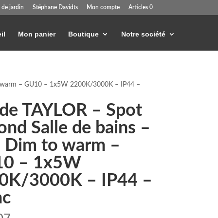
 de jardin
Stéphane Davidts
Mon compte
Articles 0
il
Mon panier
Boutique
Notre société
to warm – GU10 – 1x5W 2200K/3000K – IP44 –
ide TAYLOR – Spot
ond Salle de bains –
 Dim to warm –
0 – 1x5W
0K/3000K – IP44 –
nc