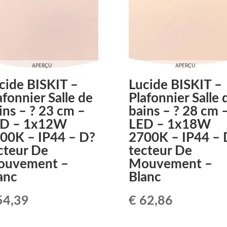
APERÇU
APERÇU
cide BISKIT –
Lucide BISKIT –
afonnier Salle de
Plafonnier Salle 
ins – ? 23 cm –
bains – ? 28 cm 
D – 1x12W
LED – 1x18W
00K – IP44 – D?
2700K – IP44 – 
cteur De
tecteur De
uvement –
Mouvement –
anc
Blanc
4,39
€
62,86