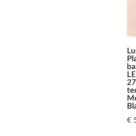
Lu
Pl
ba
LE
27
te
Mo
Bl
€
5