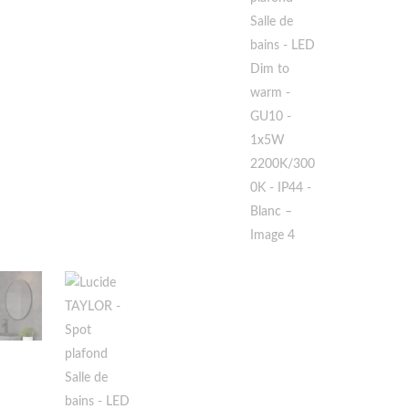
1x5W
2200K/30
-
IP44
-
Blanc