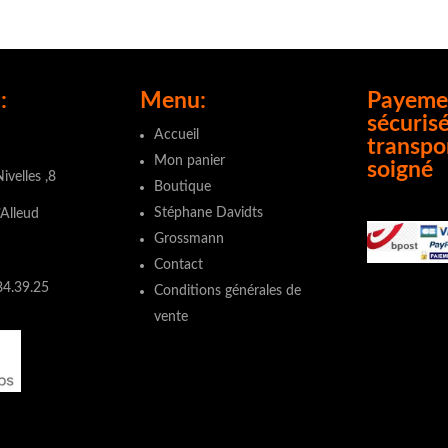
:
Menu:
Payeme
sécurisé
Accueil
transpo
Mon panier
soigné
ivelles ,8
Boutique
Stéphane Davidts
’Alleud
Grossmann
Contact
84.39.25
Conditions générales de
vente