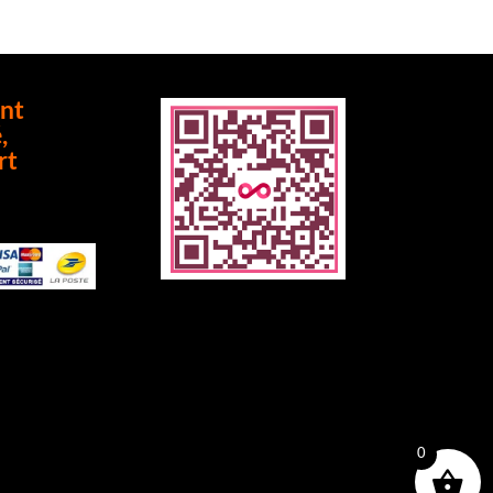
nt
,
rt
0