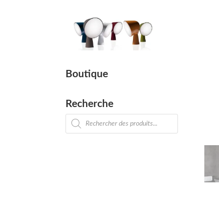
Boutique
Recherche
Recherche
de
produits