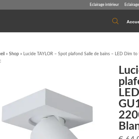
Eclairage intérieur
Eclairage
Accue
eil
»
Shop
»
Lucide TAYLOR – Spot plafond Salle de bains – LED Dim 
c
Luc
plaf
LED
GU1
220
Bla