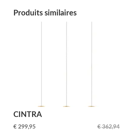
Produits similaires
CINTRA
Le
Le
€
299,95
€
362,94