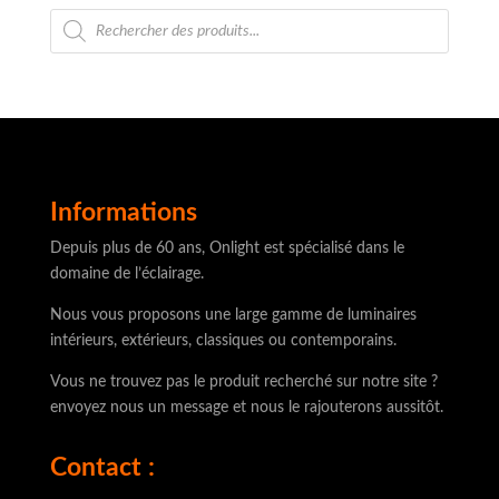
Recherche
de
produits
Informations
Depuis plus de 60 ans, Onlight est spécialisé dans le
domaine de l’éclairage.
Nous vous proposons une large gamme de luminaires
intérieurs, extérieurs, classiques ou contemporains.
Vous ne trouvez pas le produit recherché sur notre site ?
envoyez nous un message et nous le rajouterons aussitôt.
Contact :