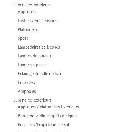
était :
est :
Luminaires intérieurs
€ 405,29.
€ 334,95.
Appliques
Lustres / Suspensions
Plafonniers
Spots
Lampadaires et liseuses
Lampes de bureau
Lampes à poser
Eclairage de salle de bain
Encastrés
Ampoules
Luminaires extérieurs
Appliques / plafonniers Extérieurs
Borne de jardin et spots à piquer
Encastrés/Projecteurs de sol