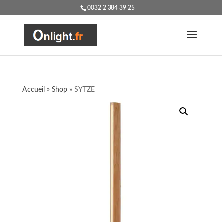
0032 2 384 39 25
Accueil
»
Shop
»
SYTZE