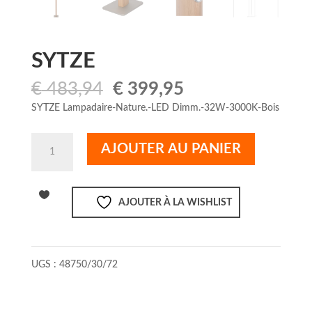
SYTZE
Le
Le
€
483,94
€
399,95
prix
prix
SYTZE Lampadaire-Nature.-LED Dimm.-32W-3000K-Bois
initial
actuel
était :
est :
quantité
AJOUTER AU PANIER
€ 483,94.
€ 399,95.
de
SYTZE
AJOUTER À LA WISHLIST
UGS :
48750/30/72