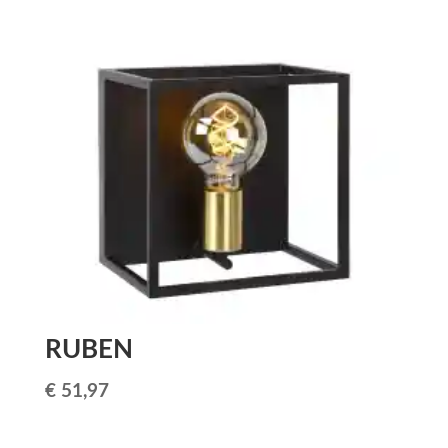
prix
prix
initial
actuel
était :
est :
€ 362,94.
€ 299,95.
RUBEN
€
51,97