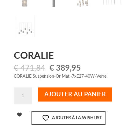
CORALIE
Le
Le
€
471,84
€
389,95
prix
prix
CORALIE Suspension-Or Mat.-7xE27-40W-Verre
initial
actuel
était :
est :
quantité
AJOUTER AU PANIER
€ 471,84.
€ 389,95.
de
CORALIE
AJOUTER À LA WISHLIST