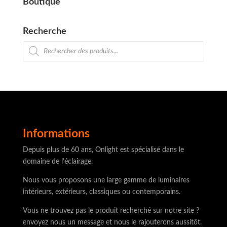
Boutique
Recherche
Recherche
de
produits
Informations
Depuis plus de 60 ans, Onlight est spécialisé dans le
domaine de l’éclairage.
Nous vous proposons une large gamme de luminaires
intérieurs, extérieurs, classiques ou contemporains.
Vous ne trouvez pas le produit recherché sur notre site ?
envoyez nous un message et nous le rajouterons aussitôt.