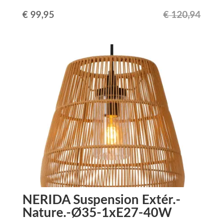
Le
Le
€
99,95
€
120,94
prix
prix
initial
actuel
était :
est :
€ 120,94.
€ 99,95.
NERIDA Suspension Extér.-
Nature.-Ø35-1xE27-40W