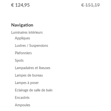
Le
Le
€
124,95
€
151,19
prix
prix
initial
actuel
Navigation
était :
est :
Luminaires intérieurs
€ 151,19.
€ 124,95.
Appliques
Lustres / Suspensions
Plafonniers
Spots
Lampadaires et liseuses
Lampes de bureau
Lampes à poser
Eclairage de salle de bain
Encastrés
Ampoules