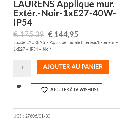
LAURENS Applique mur.
Extér.-Noir-1xE27-40W-
IP54
Le
Le
€
175,39
€
144,95
prix
prix
Lucide LAURENS – Applique murale Intérieur/Extérieur –
initial
actuel
1xE27 – IP54 – Noir
était :
est :
€ 175,39.
€ 144,95.
quantité
AJOUTER AU PANIER
de
LAURENS
Applique
AJOUTER À LA WISHLIST
mur.
Extér.-
Noir-
1xE27-
UGS :
27806/01/30
40W-
IP54