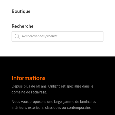
Boutique
Recherche
Recherche
de
produits
Informations
Depuis plus de 60 ans, Onlight est spécialisé dans le
domaine de l’éclairage.
Nous vous proposons une large gamme de luminaires
intérieurs, extérieurs, classiques ou contemporains.