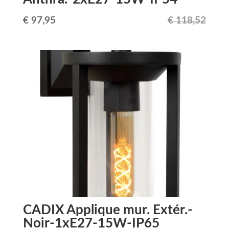
Le
Le
€
97,95
€
118,52
prix
prix
initial
actuel
était :
est :
€ 118,52.
€ 97,95.
CADIX Applique mur. Extér.-
Noir-1xE27-15W-IP65