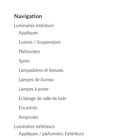
prix
prix
initial
actuel
Navigation
était :
est :
Luminaires intérieurs
€ 114,89.
€ 94,95.
Appliques
Lustres / Suspensions
Plafonniers
Spots
Lampadaires et liseuses
Lampes de bureau
Lampes à poser
Eclairage de salle de bain
Encastrés
Ampoules
Luminaires extérieurs
Appliques / plafonniers Extérieurs