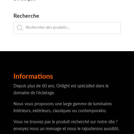
Recherche
Recherche
de
produits
Informations
Depuis plus de 60 ans, Onlight est spécialisé dans le
domaine de l’éclairage.
Nous vous proposons une large gamme de luminaires
intérieurs, extérieurs, classiques ou contemporains.
Vous ne trouvez pas le produit recherché sur notre site ?
envoyez nous un message et nous le rajouterons aussitôt.