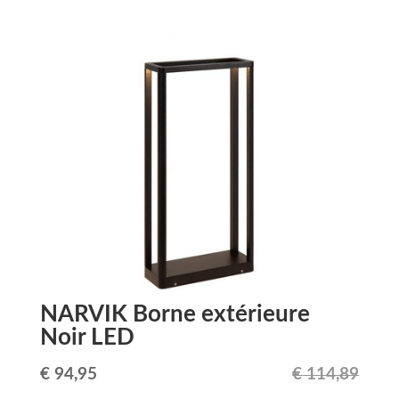
prix
prix
initial
actuel
était :
est :
€ 482,79.
€ 435,00.
NARVIK Borne extérieure
Noir LED
Le
Le
€
94,95
€
114,89