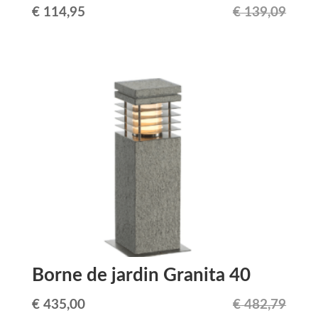
Le
Le
€
114,95
€
139,09
prix
prix
initial
actuel
était :
est :
€ 139,09.
€ 114,95.
Borne de jardin Granita 40
Le
Le
€
435,00
€
482,79