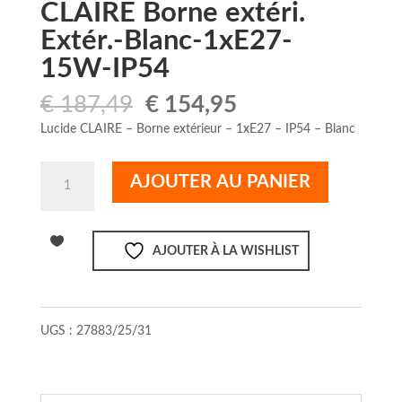
CLAIRE Borne extéri.
Extér.-Blanc-1xE27-
15W-IP54
Le
Le
€
187,49
€
154,95
prix
prix
Lucide CLAIRE – Borne extérieur – 1xE27 – IP54 – Blanc
initial
actuel
était :
est :
quantité
AJOUTER AU PANIER
€ 187,49.
€ 154,95.
de
CLAIRE
Borne
AJOUTER À LA WISHLIST
extéri.
Extér.-
Blanc-
1xE27-
UGS :
27883/25/31
15W-
IP54