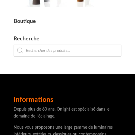
Boutique
Recherche
Recherche
de
produits
Informations
Depuis plus de 60 ans, Onlight est spécialisé dans le
domaine de l’éclairage.
Nous vous proposons une large gamme de luminaires
intérieurs, extérieurs, classiques ou contemporains.