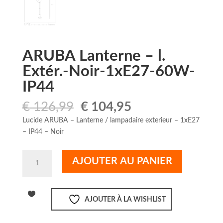
ARUBA Lanterne – l.
Extér.-Noir-1xE27-60W-
IP44
Le
Le
€
126,99
€
104,95
prix
prix
Lucide ARUBA – Lanterne / lampadaire exterieur – 1xE27
initial
actuel
– IP44 – Noir
était :
est :
€ 126,99.
€ 104,95.
quantité
AJOUTER AU PANIER
de
ARUBA
Lanterne
AJOUTER À LA WISHLIST
-
l.