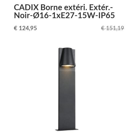
CADIX Borne extéri. Extér.-
Noir-Ø16-1xE27-15W-IP65
Le
Le
€
124,95
€
151,19
prix
prix
initial
actuel
était :
est :
€ 151,19.
€ 124,95.