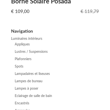
Borne Solaire Posada
Le
Le
€
109,00
€
119,79
prix
prix
initial
actuel
Navigation
était :
est :
Luminaires intérieurs
€ 119,79.
€ 109,00.
Appliques
Lustres / Suspensions
Plafonniers
Spots
Lampadaires et liseuses
Lampes de bureau
Lampes à poser
Eclairage de salle de bain
Encastrés