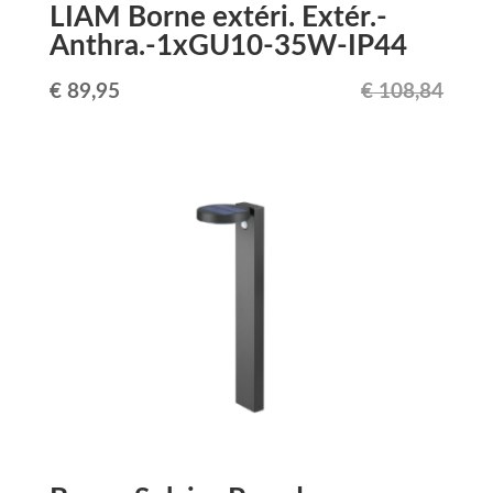
LIAM Borne extéri. Extér.-
Anthra.-1xGU10-35W-IP44
Le
Le
€
89,95
€
108,84
prix
prix
initial
actuel
était :
est :
€ 108,84.
€ 89,95.