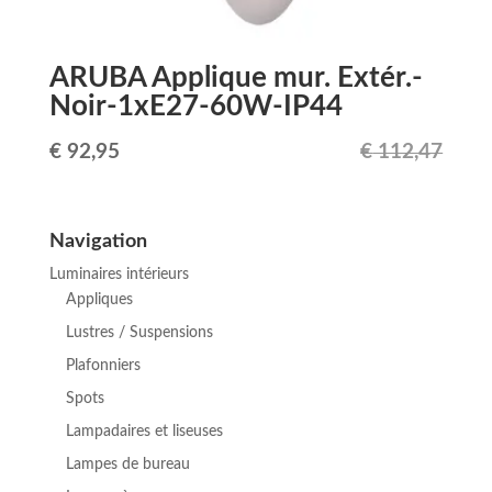
ARUBA Applique mur. Extér.-
Noir-1xE27-60W-IP44
Le
Le
€
92,95
€
112,47
prix
prix
initial
actuel
Navigation
était :
est :
Luminaires intérieurs
€ 112,47.
€ 92,95.
Appliques
Lustres / Suspensions
Plafonniers
Spots
Lampadaires et liseuses
Lampes de bureau