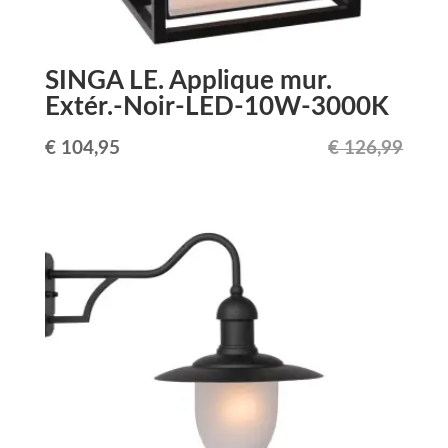
SINGA LE. Applique mur.
Extér.-Noir-LED-10W-3000K
Le
Le
€
104,95
€
126,99
prix
prix
initial
actuel
était :
est :
€ 126,99.
€ 104,95.