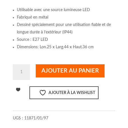
Utilisable avec une source lumineuse LED
Fabriqué en métal
Dessiné spécialement pour une utilisation fiable et de
longue durée à l’extérieur (IP44)
Source : E27 LED
Dimensions: Lon.25 x Larg.44 x Haut.36 cm
quantité
AJOUTER AU PANIER
de
ARUBA
Applique
AJOUTER À LA WISHLIST
Extérieure
Rouille
UGS :
11871/01/97