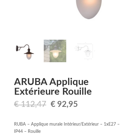
ARUBA Applique
Extérieure Rouille
Le
Le
€
112,47
€
92,95
prix
prix
initial
actuel
était :
est :
RUBA – Applique murale Intérieur/Extérieur – 1xE27 –
€ 112,47.
€ 92,95.
IP44 – Rouille