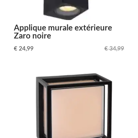
Applique murale extérieure
Zaro noire
Le
Le
€
24,99
€
34,99
prix
prix
initial
actuel
était :
est :
€ 34,99.
€ 24,99.