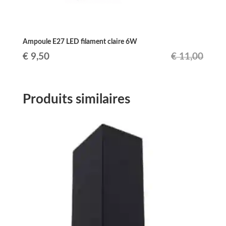
Ampoule E27 LED filament claire 6W
Le
Le
€
9,50
€
11,00
prix
prix
initial
actuel
Produits similaires
était :
est :
€ 11,00.
€ 9,50.