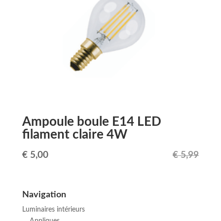
€ 5,99.
€ 5,00.
Ampoule boule E14 LED
filament claire 4W
Le
Le
€
5,00
€
5,99
prix
prix
initial
actuel
Navigation
était :
est :
Luminaires intérieurs
€ 5,99.
€ 5,00.