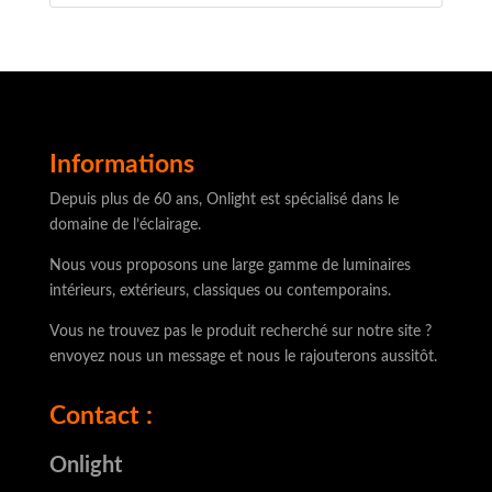
produits
Informations
Depuis plus de 60 ans, Onlight est spécialisé dans le
domaine de l’éclairage.
Nous vous proposons une large gamme de luminaires
intérieurs, extérieurs, classiques ou contemporains.
Vous ne trouvez pas le produit recherché sur notre site ?
envoyez nous un message et nous le rajouterons aussitôt.
Contact :
Onlight