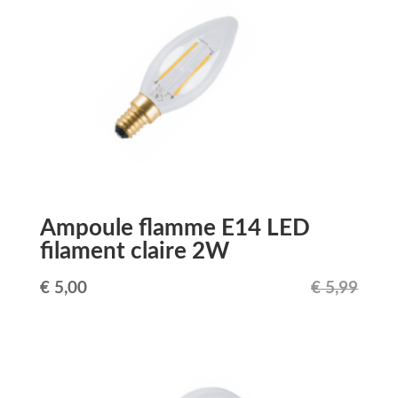
Ampoule flamme E14 LED
filament claire 2W
Le
Le
€
5,00
€
5,99
prix
prix
initial
actuel
était :
est :