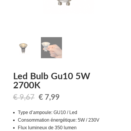
Led Bulb Gu10 5W
2700K
Le
Le
€
9,67
€
7,99
prix
prix
initial
actuel
Type d’ampoule: GU10 / Led
était :
est :
Consommation énergétique: 5W / 230V
€ 9,67.
€ 7,99.
Flux lumineux de 350 lumen