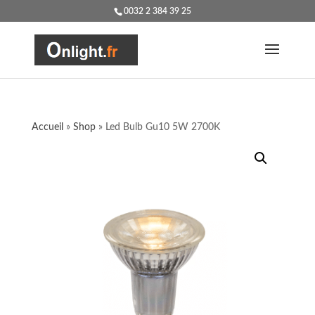
0032 2 384 39 25
Accueil
»
Shop
»
Led Bulb Gu10 5W 2700K