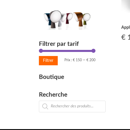
Appl
€
1
Filtrer par tarif
Prix
Prix
Prix :
€ 150
—
€ 200
Filtrer
min
max
Boutique
Recherche
Recherche
de
produits