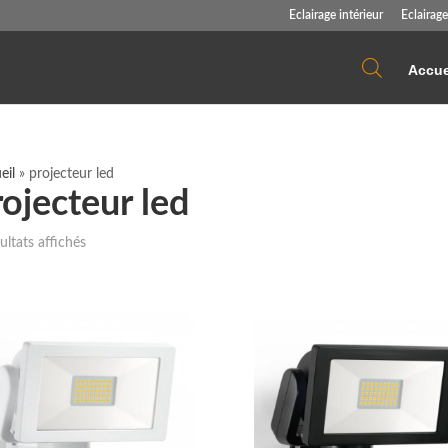
Eclairage intérieur
Eclairage
Accue
eil
»
projecteur led
rojecteur led
Trié
ultats affichés
du
plus
récent
au
plus
ancien