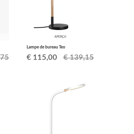
APERÇU
Lampe de bureau Teo
Le
Le
,75
€
115,00
€
139,15
prix
prix
initial
actuel
était :
est :
€ 139,15.
€ 115,00.