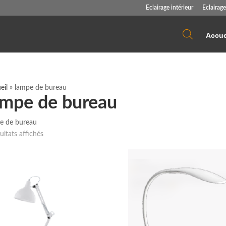
Eclairage intérieur
Eclairage
Accue
eil
»
lampe de bureau
ampe de bureau
e de bureau
Trié
ultats affichés
du
plus
récent
au
plus
ancien