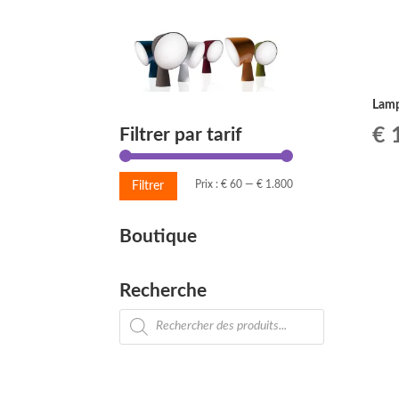
Lamp
Le
€
1
Filtrer par tarif
pr
Prix
Prix
Prix :
€ 60
—
€ 1.800
Filtrer
ini
min
max
Boutique
éta
€ 
Recherche
Recherche
de
produits