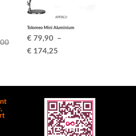
APERÇU
Tolomeo Mini Aluminium
€
79,90
–
,00
Plage
€
174,25
de
prix :
€ 79,90
à
nt
0,00.
,
€ 174,25
rt