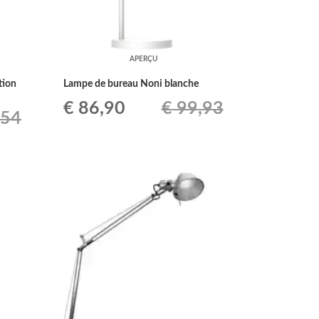
APERÇU
tion
Lampe de bureau Noni blanche
Le
Le
€
86,90
€
99,93
,54
prix
prix
initial
actuel
était :
est :
€ 99,93.
€ 86,90.
0.