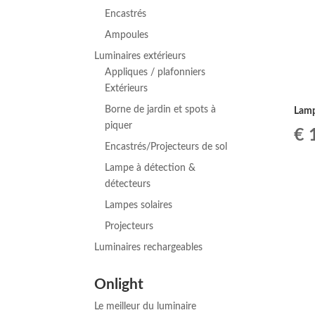
Encastrés
Ampoules
Luminaires extérieurs
Appliques / plafonniers
Extérieurs
Borne de jardin et spots à
Lamp
piquer
Le
€
1
Encastrés/Projecteurs de sol
pr
Lampe à détection &
détecteurs
ini
Lampes solaires
éta
Projecteurs
Luminaires rechargeables
€ 
Onlight
Le meilleur du luminaire