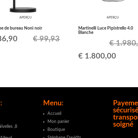
APERÇU
APERÇU
e de bureau Noni noir
Martinelli Luce Pipistrello 4.0
Blanche
Le
6,90
€
99,93
€
1.980
ix
prix
Le
Le
€
1.800,00
tial
actuel
prix
prix
it :
est :
initial
actuel
99,93.
€ 86,90.
était :
est :
:
Menu:
Payeme
€ 1.980,00.
€ 1.80
sécurisé
Accueil
transpo
Mon panier
soigné
ivelles ,8
Boutique
Stéphane Davidts