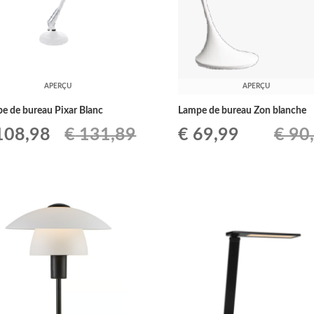
APERÇU
APERÇU
e de bureau Pixar Blanc
Lampe de bureau Zon blanche
Le
Le
Le
08,98
€
131,89
€
69,99
€
90
ix
prix
prix
prix
tial
actuel
initial
actuel
it :
est :
était :
est :
131,89.
€ 108,98.
€ 90,75.
€ 69,99.