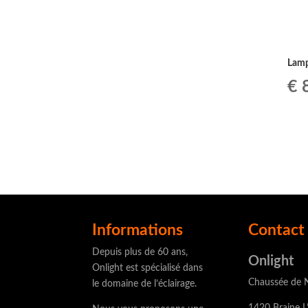
Lamp
Le
€
8
pr
ini
éta
€ 
Informations
Contact 
Depuis plus de 60 ans,
Onlight
Onlight est spécialisé dans
Chaussée de N
le domaine de l’éclairage.