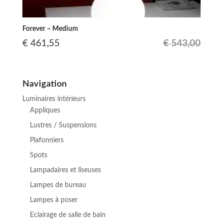
Forever – Medium
Le
Le
€
461,55
€
543,00
prix
prix
initial
actuel
Navigation
était :
est :
Luminaires intérieurs
€ 543,00.
€ 461,55.
Appliques
Lustres / Suspensions
Plafonniers
Spots
Lampadaires et liseuses
Lampes de bureau
Lampes à poser
Eclairage de salle de bain