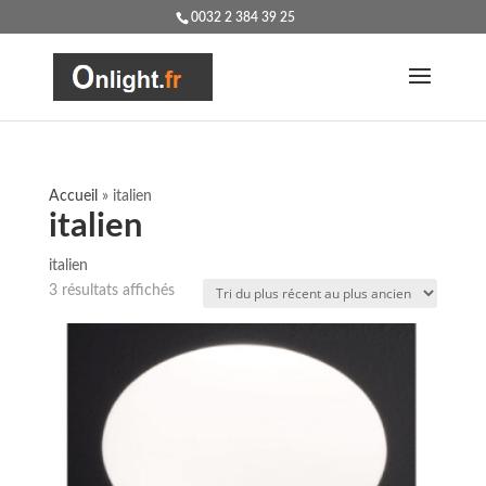
0032 2 384 39 25
Accueil
»
italien
italien
italien
Trié
3 résultats affichés
du
plus
récent
au
plus
ancien