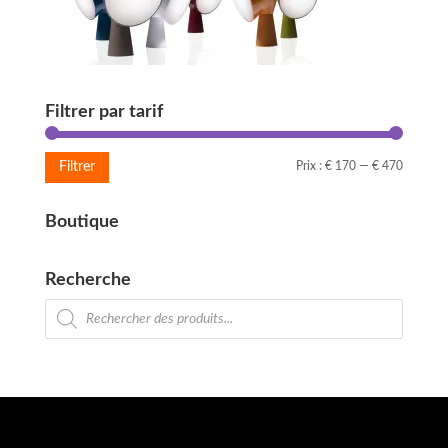
Filtrer par tarif
Prix
Prix
Prix :
€ 170
—
€ 470
Filtrer
min
max
Boutique
Recherche
Recherche
de
produits