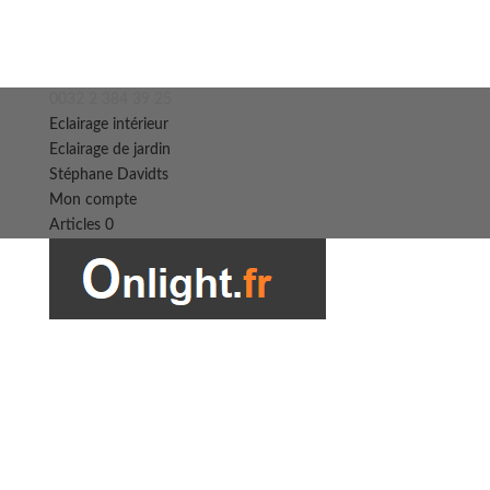
0032 2 384 39 25
Eclairage intérieur
Eclairage de jardin
Stéphane Davidts
Mon compte
Articles 0