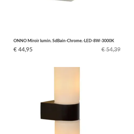
ONNO Miroir lumin. SdBain-Chrome.-LED-8W-3000K
Le
Le
€
44,95
€
54,39
prix
prix
initial
actuel
était :
est :
€ 54,39.
€ 44,95.