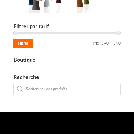
Filtrer par tarif
Prix
Prix
Prix :
€ 40
—
€ 90
Filtrer
min
max
Boutique
Recherche
Recherche
de
produits