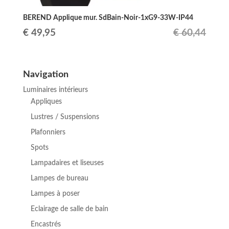
BEREND Applique mur. SdBain-Noir-1xG9-33W-IP44
Le
Le
€
49,95
€
60,44
prix
prix
initial
actuel
Navigation
était :
est :
Luminaires intérieurs
€ 60,44.
€ 49,95.
Appliques
Lustres / Suspensions
Plafonniers
Spots
Lampadaires et liseuses
Lampes de bureau
Lampes à poser
Eclairage de salle de bain
Encastrés