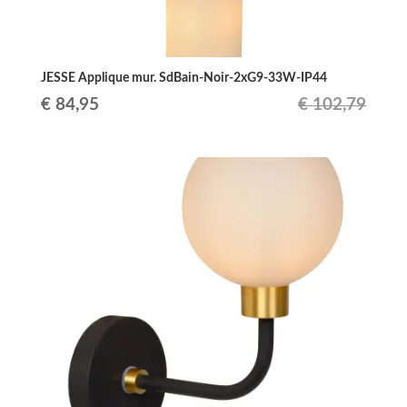
JESSE Applique mur. SdBain-Noir-2xG9-33W-IP44
Le
Le
€
84,95
€
102,79
prix
prix
initial
actuel
était :
est :
€ 102,79.
€ 84,95.