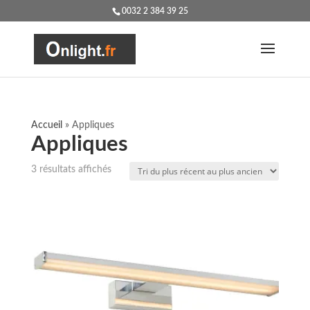
0032 2 384 39 25
Accueil
»
Appliques
Appliques
Trié
3 résultats affichés
du
plus
récent
au
plus
ancien