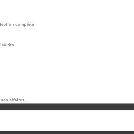
llection complète
Davidts
nnes affaires….